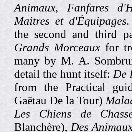
Animaux
,
Fanfares d'H
Maitres et d'Équipages
.
the second and third pa
Grands Morceaux
for tr
many by M. A. Sombrun 
detail the hunt itself:
De 
from the Practical gu
Gaëtau De la Tour)
Malad
Les Chiens de Chass
Blanchère),
Des Animau